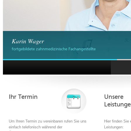
Robert Scheuerer
Svenja Schneeberger
Christina Meyr
Veronika Färber
Anita Färber-Rosenwirth
Karin Wager
Franziska Jörg
Alisa Vogel
Die Rezeption
Unser Wartezimmer
Behandlungsraum I
Behandlungsraum II
Behandlungsraum III
Behandelnder Zahnarzt
fortgebildete zahnmedizinische Fachangestellte (z.Zt. im Muttersc
fortgebildete zahnmedizinische Fachangestellte
fortgebildete zahnmedizinische Fachangestellte
fortgebildete zahnmedizinische Fachangestellte
fortgebildete zahnmedizinische Fachangestellte
zahnmedizinische Fachangestellte
Auszubildende
hell und freundlich ausgestattet mit LCD-Bildschirm, Zeitschrifenst
Ihr Termin
Unsere
Leistung
Um Ihren Termin zu vereinbaren rufen Sie uns
Hier finden Sie
einfach telefonisch während der
Leistungen: