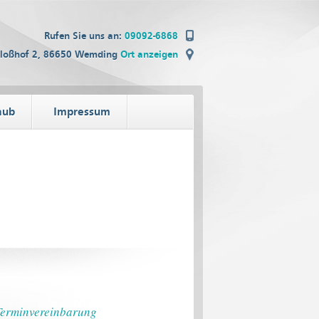
Rufen Sie uns an:
09092-6868
hloßhof 2, 86650 Wemding
Ort anzeigen
aub
Impressum
Terminvereinbarung